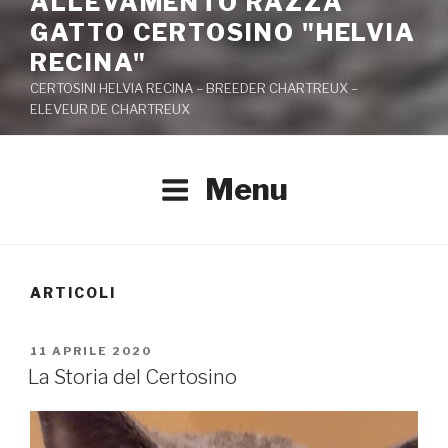
ALLEVAMENTO RAZZA
GATTO CERTOSINO "HELVIA
RECINA"
CERTOSINI HELVIA RECINA – BREEDER CHARTREUX –
ELEVEUR DE CHARTREUX
Menu
ARTICOLI
PUBBLICATO
11 APRILE 2020
IL
La Storia del Certosino