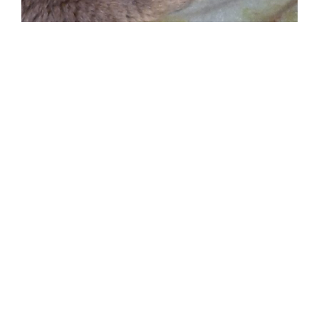
È una delle razze feline più antiche. Fu
importato in Francia dall’Oriente nel XI°
secolo.
Probabilmente è originario delle
regioni montuose della Turchia e dell’Iran. I
Crociati, ma in special modo i Templari,
tornando dalla Terra Santa, venivano ospitati
nelle certose dai monaci. Per sdebitarsi con
loro dell’ospitalità ricevuta, offrirono questi
gatti dal mantello grigio-blu.I gatti Certosini
avevano fama d’essere grandi cacciatori di
topi: i monaci iniziarono così ad allevarli, per
proteggere i loro granai e le scorte alimentari,
come pure per evitare la distruzione dei
preziosi manoscritti conservati.